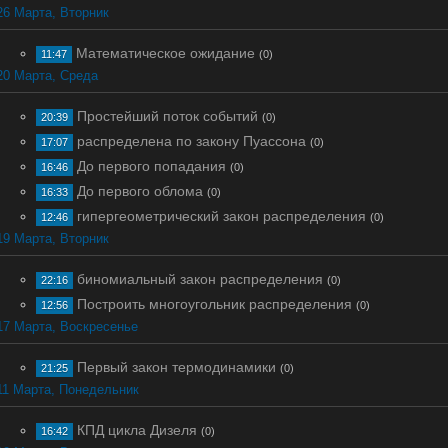
26 Марта, Вторник
Математическое ожидание
11:47
(0)
20 Марта, Среда
Простейший поток событий
20:39
(0)
распределена по закону Пуассона
17:07
(0)
До первого попадания
16:46
(0)
До первого облома
16:33
(0)
гипергеометрический закон распределения
12:46
(0)
19 Марта, Вторник
биномиальный закон распределения
22:16
(0)
Построить многоугольник распределения
12:56
(0)
17 Марта, Воскресенье
Первый закон термодинамики
21:25
(0)
11 Марта, Понедельник
КПД цикла Дизеля
16:42
(0)