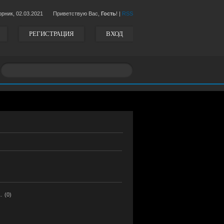
орник,
02.03.2021
Приветствую Вас,
Гость
!
|
RSS
РЕГИСТРАЦИЯ
ВХОД
.
(0)