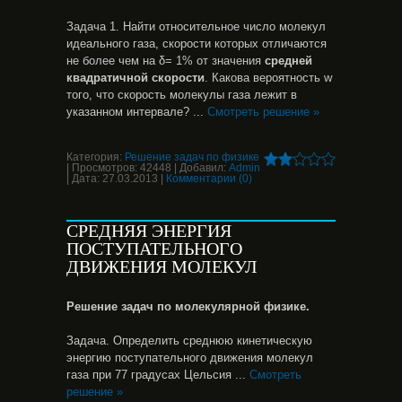
Задача 1. Найти относительное число молекул
идеального газа, скорости которых отличаются
не более чем на δ= 1% от значения
средней
квадратичной скорости
. Какова вероятность w
того, что скорость молекулы газа лежит в
указанном интервале?
...
Смотреть решение »
Категория:
Решение задач по физике
|
Просмотров:
42448
|
Добавил:
Admin
|
Дата:
27.03.2013
|
Комментарии (0)
СРЕДНЯЯ ЭНЕРГИЯ
ПОСТУПАТЕЛЬНОГО
ДВИЖЕНИЯ МОЛЕКУЛ
Решение задач по молекулярной физике.
Задача. Определить среднюю кинетическую
энергию поступательного движения молекул
газа при 77 градусах Цельсия
...
Смотреть
решение »