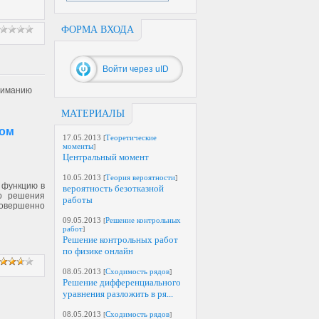
ФОРМА ВХОДА
Войти через uID
ниманию
МАТЕРИАЛЫ
ком
17.05.2013
[
Теоретические
моменты
]
Центральный момент
10.05.2013
[
Теория вероятности
]
 функцию в
вероятность безотказной
го решения
работы
совершенно
09.05.2013
[
Решение контрольных
работ
]
Решение контрольных работ
по физике онлайн
08.05.2013
[
Сходимость рядов
]
Решение дифференциального
уравнения разложить в ря...
08.05.2013
[
Сходимость рядов
]