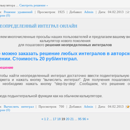
алькулятора
...
Смотреть решение »
ия:
Решение уравнений
| Просмотров: 1925 | Добавил:
Admin
| Дата:
04.02.2013
|
рии (0)
НЕОПРЕДЕЛЕННЫЙ ИНТЕГРАЛ ОНЛАЙН
яем многочисленные просьбы наших пользователей и предлагаем вашему в
калькулятор нового поколения
для пошагового
решения неопределенных интегралов
е можно заказать решение любых интегралов в авторс
нии. Стоимость 20 руб/интеграл.
решение
чтобы найти неопределенный интеграл достаточно ввести подинтегральную
джета и нажать кнопку "вычислить интеграл". Для получения пошагово
, необходимо нажать кнопку "step-by-step' .Сообщаем, что решение 
.
вода подынтегральной функции как на обычном калькуляторе.
ия:
Вычислить интеграл
| Просмотров: 700 | Добавил:
Admin
| Дата:
04.02.2013
|
рии (0)
«
1
2
...
17
18
19
20
21
...
95
96
»