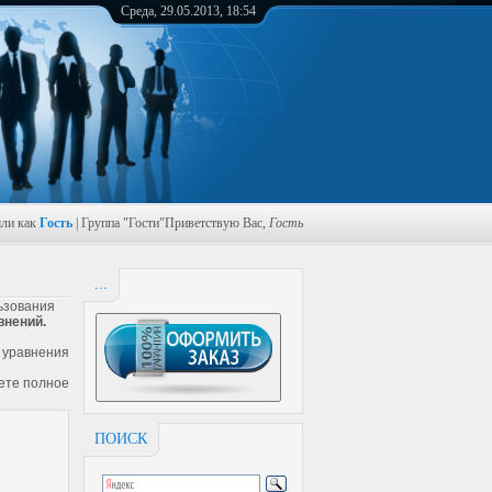
Среда, 29.05.2013, 18:54
ли как
Гость
| Группа "Гости"Приветствую Вас,
Гость
...
ьзования
внений.
 уравнения
аете полное
ПОИСК