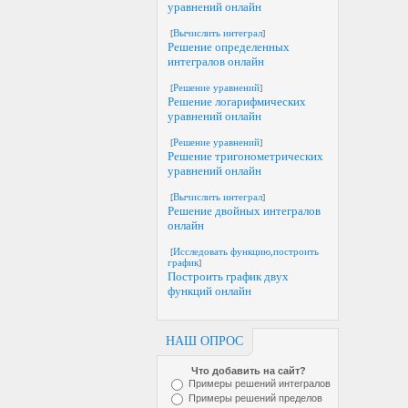
уравнений онлайн
[
Вычислить интеграл
]
Решение определенных
интегралов онлайн
[
Решение уравнений
]
Решение логарифмических
уравнений онлайн
[
Решение уравнений
]
Решение тригонометрических
уравнений онлайн
[
Вычислить интеграл
]
Решение двойных интегралов
онлайн
[
Исследовать функцию,построить
график
]
Построить график двух
функций онлайн
НАШ ОПРОС
Что добавить на сайт?
Примеры решений интегралов
Примеры решений пределов