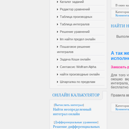
Каталог заданий
В окно к
Редактор уравнений
Категор
Коммента
Таблица производных
Таблица интегралов
НАЙТИ 
Решение уравнений
Выполн
lim найти предел онлайн
Пошаговое решение
интегралов
А так ж
исполне
Задача Коши онлайн
Синтаксис Wolfram Alpha
Заказать 
найти производные онлайн
Для того 
окошко ви
Шпаргалка по пределам
интеграла
бесплатно
ОНЛАЙН КАЛЬКУЛЯТОР
Правила в
[
Вычислить интеграл
]
Категор
Найти неопределенный
Коммента
интеграл онлайн
[
Дифференциальные уравнение
]
Решение дифференциальных