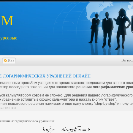
ИМ
курсовые
Вы вош
RSS
Е ЛОГАРИФМИЧЕСКИХ УРАВНЕНИЙ ОНЛАЙН
очисленным просьбам учащихся старших классов предлагаем для вашего пол
лятор последнего поколения для пошагового
решения логарифмических ура
ься калькулятором совсем не сложно. Для решения вашего логарифмического
 уравнение вставить в окошко калькулятора и нажать кнопку "ответ".
ния пошагового решения нажимаете еще одну кнопку "step-by-step" и получ
равнения.
ешения логарифмического уравнения: