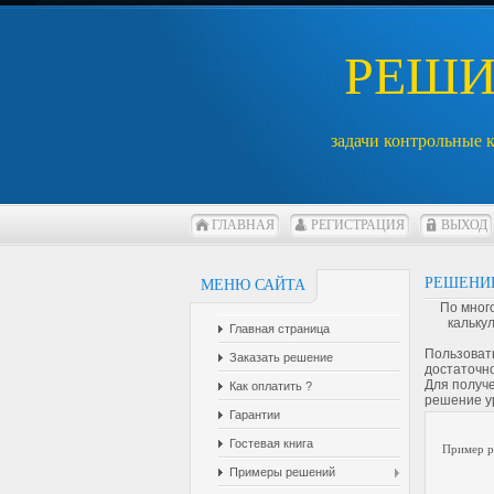
РЕШ
задачи контрольные 
ГЛАВНАЯ
РЕГИСТРАЦИЯ
ВЫХОД
РЕШЕНИ
МЕНЮ САЙТА
По мног
кальку
Главная страница
Пользоват
Заказать решение
достаточно
Для получе
Как оплатить ?
решение у
Гарантии
Гостевая книга
Пример р
Примеры решений