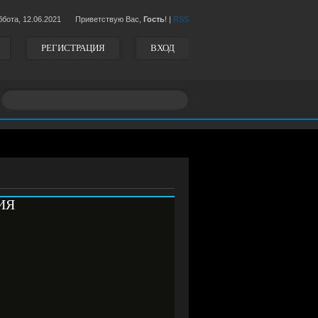
ббота,
12.06.2021
Приветствую Вас,
Гость
!
|
RSS
РЕГИСТРАЦИЯ
ВХОД
ИЯ