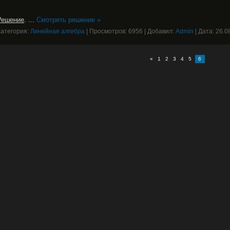
Решение
.
...
Смотреть решение »
Категория:
Линейная алгебра
|
Просмотров:
6956
|
Добавил:
Admin
|
Дата:
26.0
«
1
2
3
4
5
6