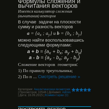
Формулы сложения и
вычитания векторов
Имеется калькулятор сложения
(вычитания) векторов
В случае задачи на плоскости
сумму и разность векторов
a
= {a
; a
} и
b
= {b
; b
}
x
y
x
y
можно найти воспользовавшись
следующими формулами:
a + b
= {a
+ b
; a
+ b
}
x
x
y
y
a - b
= {a
- b
; a
- b
}
x
x
y
y
Сложение векторов геометрия
:
1) По правилу треугольника;
2) По п
...
Смотреть решение »
Категория:
Аналитическая геометрия
|
Просмотров:
10546
|
Добавил:
Admin
|
Дата:
16.09.2015
|
Комментарии (0)