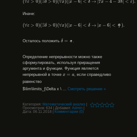
(
∀
>
0
)
(
∃
>
0
)
(
∀
)
(
|
−
6
|
<
→
|
7
−
4
−
38
|
<
)
.
ε
δ
x
x
δ
x
ε
Иначе:
(
∀
ε
>
0
)
(
∃
δ
>
0
)
(
∀
x
)
(
|
x
−
6
|
<
δ
→
|
x
−
6
|
<
ε
7
)
.
(
∀
>
0
)
(
∃
>
0
)
(
∀
)
(
|
−
6
|
<
→
|
−
6
|
<
)
.
ε
7
ε
δ
x
x
δ
x
δ
=
ε
7
=
Осталось положить
.
δ
ε
7
Определение непрерывности можно также
сформулировать, используя приращения
аргумента и функции. Функция является
x
=
a
=
непрерывной в точке
, если справедливо
x
a
равенство
$\lim\limits_{\Delta x \
...
Смотреть решение »
Категория:
Математический анализ
|
Просмотров:
634
|
Добавил:
Admin
|
Дата:
06.11.2018
|
Комментарии (0)