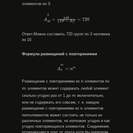
элементов по 3:
A
10
3
=
10
!
(
10
−
3
)
!
=
720
3
10
!
=
=
720
A
(
10
−
3
)
!
10
Ответ.Можно составить 720 групп по 3 человека
из 10.
Формула размещений c повторениями
A
n
m
=
n
m
m
m
=
A
n
n
n
Размещение с повторениями из
элементов по
n
m
элементов может содержать любой элемент
m
m
сколько угодно раз от 1 до
включительно,
m
или не содержать его совсем, т. е. каждое
n
размещение с повторениями из
элементов
n
поmэлементов мо­жет состоять не только из
различных элементов, но изmкаких угодно и как
угодно повторяющихся элементов. Соединения,
отличающиеся друг от друга хотя бы порядком