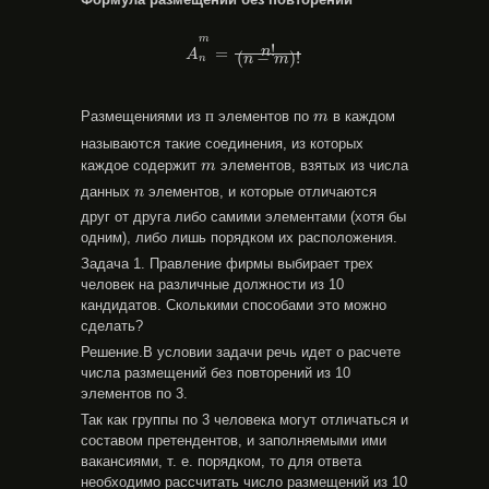
A
n
m
=
n
!
(
n
−
m
)
!
m
!
=
n
A
(
−
)
!
n
m
n
п
m
п
Размещениями из
элементов по
в каждом
m
называются такие соединения, из которых
m
каждое содержит
элементов, взятых из числа
m
n
дан­ных
элементов, и которые отличаются
n
друг от друга либо самими элементами (хотя бы
одним), либо лишь порядком их расположения.
Задача 1. Правление фирмы выбирает трех
человек на различные должности из 10
кандидатов. Сколькими способами это можно
сделать?
Решение.В условии задачи речь идет о расчете
числа размещений без повторений из 10
элементов по 3.
Так как группы по 3 человека могут отличаться и
составом претендентов, и заполняемыми ими
вакансиями, т. е. порядком, то для ответа
необходимо рассчитать число размещений из 10