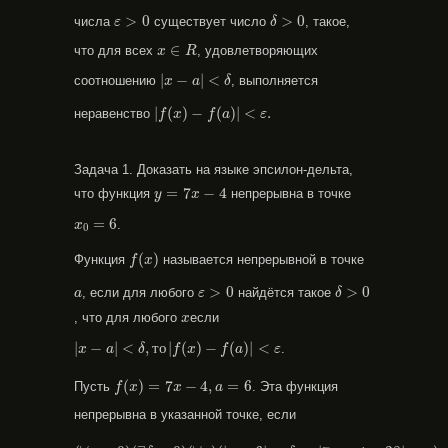
δ
>
0
ε
>
0
>
0
>
0
числа
существует число
, такое,
ε
δ
x
∈
R
∈
что для всех
, удовлетворяющих
x
R
|
x
−
a
|
<
δ
|
−
|
<
соотношению
, выполняется
x
a
δ
|
f
(
x
)
−
f
(
a
)
|
<
ε
.
|
(
)
−
(
)
|
<
.
неравенство
f
x
f
a
ε
Задача 1. Доказать на языке эпсилон-дельта,
y
=
7
x
−
4
=
7
−
4
что функция
непрерывна в точке
y
x
x
0
=
6
=
6
.
x
0
f
(
x
)
(
)
Функция
называется непрерывной в точке
f
x
δ
>
0
ε
>
0
a
>
0
>
0
, если для любого
найдётся такое
a
ε
δ
x
, что для любого
если
x
|
x
−
a
|
<
δ
,
т
о
|
f
(
x
)
−
f
(
a
)
|
<
ε
|
−
|
<
,
т
о
|
(
)
−
(
)
|
<
.
x
a
δ
f
x
f
a
ε
f
(
x
)
=
7
x
−
4
,
a
=
6
(
)
=
7
−
4
,
=
6
Пусть
. Эта функция
f
x
x
a
непрерывна в указанной точке, если
(
∀
ε
>
0
)
(
∃
δ
>
0
)
(
∀
x
)
(
|
x
−
6
|
<
δ
→
|
7
x
−
4
−
38
|
<
ε
)
.