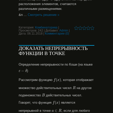
расположения элементов, считаются
различными размещениями.
&n
...
Смотреть решение »
Категория:
Комбинаторика
|
Просмотров:
242
|
Добавил:
Admin
|
Дата:
06.11.2018
|
Комментарии (0)
ДОКАЗАТЬ НЕПРЕРЫВНОСТЬ
ФУНКЦИИ В ТОЧКЕ
Определение непрерывности по Коши (на языке
ε
−
δ
−
)
ε
δ
f
(
x
)
(
)
Рассмотрим функцию
, которая отображает
f
x
R
множество действительных чисел
на другое
R
B
подмножество
действительных чисел.
B
f
(
x
)
(
)
Говорят, что функция
является
f
x
a
∈
R
∈
непрерывной в точке
, если для любого
a
R