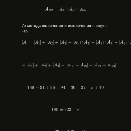
A
123
=
A
1
∩
A
2
∩
A
3
.
=
∩
∩
.
A
A
A
A
123
1
2
3
Из
метода включения и исключения
следует,
что
|
A
|
=
|
A
1
|
+
|
A
2
|
+
|
A
3
|
−
|
A
1
∩
A
2
|
−
|
A
1
∩
A
3
|
−
|
A
2
∩
A
3
|
|
|
=
|
|
+
|
|
+
|
|
−
|
∩
|
−
|
∩
|
−
|
∩
A
A
A
A
A
A
A
A
A
1
2
3
1
2
1
3
2
=
|
A
1
|
+
|
A
2
|
+
|
A
3
|
−
|
A
12
|
−
A
13
|
−
|
A
23
+
A
123
|
=
|
|
+
|
|
+
|
|
−
|
|
−
|
−
|
+
|
A
A
A
A
A
A
A
1
2
3
12
13
23
123
189
=
91
+
96
+
94
−
36
−
32
−
x
+
10
189
=
91
+
96
+
94
−
36
−
32
−
+
10
x
189
=
223
−
x
189
=
223
−
x
x
=
223
−
189
=
34