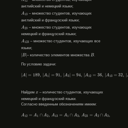
12
английский и немецкий языки;
A
13
– множество студентов, изучающих
A
13
английский и французский языки;
A
23
– множество студентов, изучающих
A
23
немецкий и французский языки;
A
123
– множество студентов, изучающих все
A
123
языки;
|
B
|
B
|
|
– количество элементов множества
.
B
B
По условию задачи:
|
A
|
=
189
,
|
A
1
|
=
91
,
|
A
3
|
=
94
,
|
A
12
=
36
,
|
A
13
=
32
,
|
A
23
=
|
|
=
189
,
|
|
=
91
,
|
|
=
94
,
|
=
36
,
|
=
32
,
|
A
A
A
A
A
1
3
12
13
x
Найдем
– количество студентов, изучающих
x
немецкий и французский языки.
Согласно введенным обозначениям имеем:
A
12
=
A
1
∩
A
2
,
A
13
=
A
1
∩
A
3
,
A
23
=
A
2
∩
A
3
,
=
∩
,
=
∩
,
=
∩
,
A
A
A
A
A
A
A
A
A
12
1
2
13
1
3
23
2
3