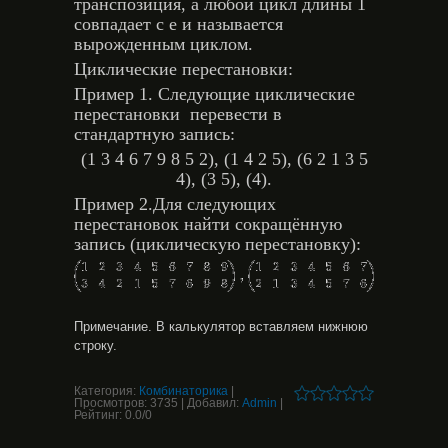
транспозиция, а любой цикл длины 1
совпадает с e и называется
вырожденным циклом.
Циклические перестановки:
Пример 1. Следующие циклические
перестановки перевести в
стандартную запись:
(1 3 4 6 7 9 8 5 2), (1 4 2 5), (6 2 1 3 5
4), (3 5), (4).
Пример 2.Для следующих
перестановок найти сокращённую
запись (циклическую перестановку):
Примечание. В калькулятор вставляем нижнюю
строку.
Категория:
Комбинаторика
|
Просмотров:
3735
|
Добавил:
Admin
|
Рейтинг:
0.0
/
0