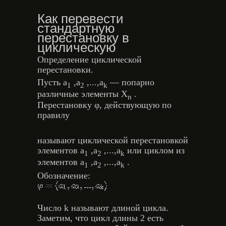
Как перевести
стандартную
перестановку в
циклическую
Определение циклической
перестановки.
Пусть a
,a
,...,a
— попарно
1
2
k
различные элементы X
.
n
Перестановку φ, действующую по
правилу
называют циклической перестановкой
элементов a
,a
,...,a
или циклом из
1
2
k
элементов a
,a
,...,a
.
1
2
k
Обозначение:
Число k называют длиной цикла.
Заметим, что цикл длины 2 есть