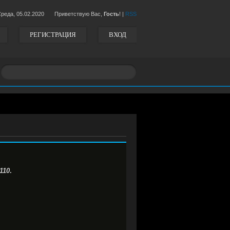
Среда,
05.02.2020
Приветствую Вас,
Гость
!
|
RSS
РЕГИСТРАЦИЯ
ВХОД
110
.