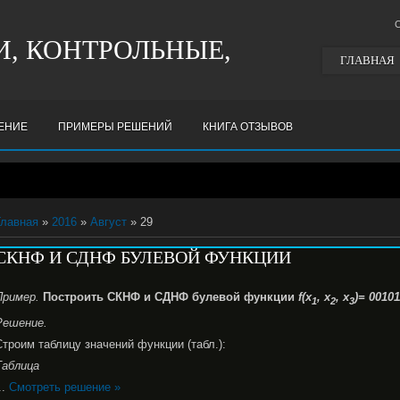
, КОНТРОЛЬНЫЕ,
ГЛАВНАЯ
ШЕНИЕ
ПРИМЕРЫ РЕШЕНИЙ
КНИГА ОТЗЫВОВ
Главная
»
2016
»
Август
» 29
СКНФ И СДНФ БУЛЕВОЙ ФУНКЦИИ
Пример.
Построить СКНФ и СДНФ булевой функции
f(
x
,
x
,
x
)= 00101
1
2
3
Решение.
Строим таблицу значений функции (табл.):
Таблица
..
Смотреть решение »