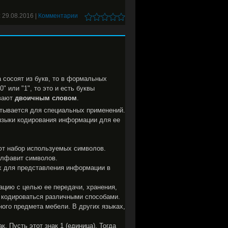
:
29.08.2016
|
Комментарии
 сосоят из букв, то в формальных
 или "1", то это и есть буквы
ывают
двоичным словом
.
тывается для специальных применений.
языки кодирования информации для ее
т набор используемых символов.
лфавит символов.
х для представления информации в
цию с целью ее передачи, хранения,
т кодироваться различными способами.
ого предмета мебели. В других языках,
. Пусть этот знак 1 (единица). Тогда