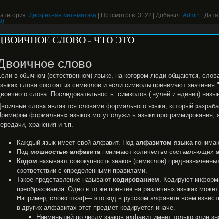
Категория:
Дискретная математика
|
Просмотров:
3122
|
Добавил:
Admin
|
Дата
0)
ДВОИЧНОЕ СЛОВО - ЧТО ЭТО
Двоичное слово
Если в обычном (естественном) языке, на котором люди общаются, слова
языках слова состоят из символов и если символы принимают значения "0"
двоичного слова. Последовательность символов ( нулей и единиц) наз
Двоичные слова являются словами формального языка, который разраба
Примером формальных языков могут служить языки программирования, 
передачи, хранения и т.п.
Каждый язык имеет свой алфавит. Под
алфавитом языка
понимаю
Под
мощностью алфавита
понимают количество составляющих а
Кодом
называют совокупность знаков (символов) предназначенны
соответствии с определенными правилами.
Такое представление называют
кодированием
. Кодируют информа
преобразования. Одно и то же понятие на различных языках може
Например, слово шкаф— это код в русском алфавите всем известн
в других алфавитах этот предмет кодируется иначе.
Наименьший по числу знаков алфавит имеет только один знак