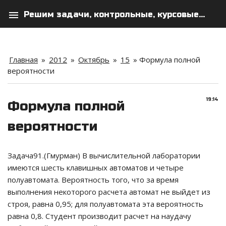
menu
Решим задачи, контрольные, курсовые...
search
person
Главная
»
2012
»
Октябрь
»
15
» Формула полной
вероятности
19:14
Формула полной
вероятности
Задача91.(Гмурман) В вычислительной лаборатории
имеются шесть клавишных автоматов и четыре
полуавтомата. Вероятность того, что за время
выполнения некоторого расчета автомат не выйдет из
строя, равна 0,95; для полуавтомата эта вероятность
равна 0,8. Студент производит расчет на наудачу