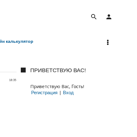
search
person
йн калькулятор
ПРИВЕТСТВУЮ ВАС!
18:35
Приветствую Вас,
!
Гость
Регистрация
|
Вход