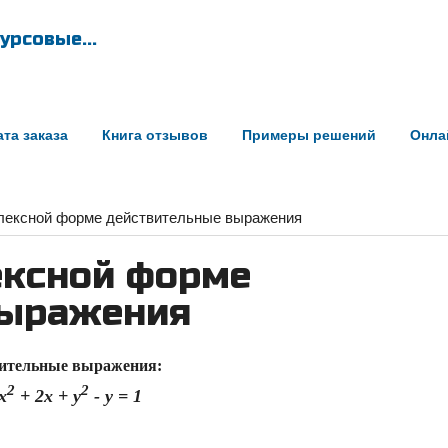
урсовые...
та заказа
Книга отзывов
Примеры решений
Онла
плексной форме действительные выражения
ексной форме
выражения
вительные выражения:
2
2
x
+ 2x + y
- y = 1