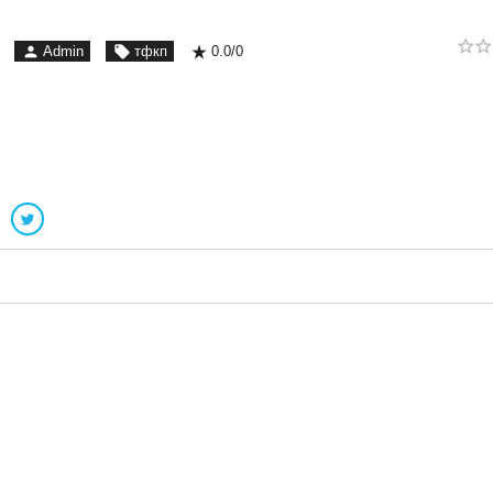
0.0
/
0
Admin
тфкп