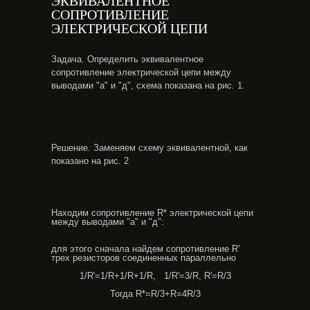
ЭКВИВАЛЕНТНОЕ
СОПРОТИВЛЕНИЕ
ЭЛЕКТРИЧЕСКОЙ ЦЕПИ
Задача. Определить эквивалентное
сопротивление электрической цепи между
выводами "а" и "д", схема показана на рис. 1.
Решение. Заменяем схему эквивалентной, как
показано на рис. 2
Находим сопротивление R* электрической цепи
между выводами "а" и "д":
для этого сначала найдем сопротивление R'
трех резисторов соединенных параллельно
1/R'=1/R+1/R+1/R, 1/R'=3/R, R'=R/3
Тогда R*=R/3+R=4R/3