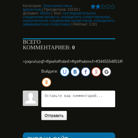
Категория:
Электричество и
магнетизм
|
Просмотров:
10156
|
Добавил:
Admin
|
Теги:
последовательное
соединение резисто
,
определить сопротивление
,
параллельное соединение резисторов
,
определить
эквивалентное сопротивле
|
Рейтинг:
2.0
/
1
ВСЕГО
КОММЕНТАРИЕВ:
0
=joqvu!uzqf>#ijeefo#!obnf>#tpt#!wbmvf>#3445554851#!
Войдите:
Отправить