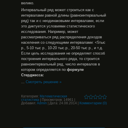
велико.
Интервальный ряд может строиться как с
интервалами равной длины (равноинтервальный
ряд) так и с неодинаковыми интервалами, если
это диктуется условиями статистического
исследования. Например, может
рассматриваться ряд распределения доходов
населения со следующими интервалами: <5тыс
р., 5-10 тыс р., 10-20 тыс.р., 20-50 тыс р., и т.д.
Если цель исследования не определяет способ
построения интервального ряда, то строится
равноинтервальный ряд, число интервалов в
котором определяется по
формуле
Стерджесса:
...
Смотреть решение »
Категория:
Математическая
статистика
|
Просмотров:
14961
|
Добавил:
Admin
|
Дата:
24.08.2014
|
Комментарии (0)