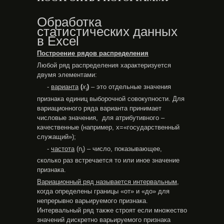
Обработка
статистических данных
в Excel
Построение рядов распределения
Любой ряд распределения характеризуется
двумя элементами:
-
варианта
(
х
)
– это отдельные значения
i
признака единиц выборочной совокупности. Для
вариационного ряда варианта принимает
числовые значения, для атрибутивного –
качественные (например, х=«государственный
служащий»);
-
частота
(n
) – число, показывающее,
i
сколько раз встречается то или иное значение
признака.
Вариационный ряд называется интервальным
,
когда определены границы «от» и «до» для
непрерывно варьируемого признака.
Интервальный ряд также строят если множество
значений дискретно варьируемого признака